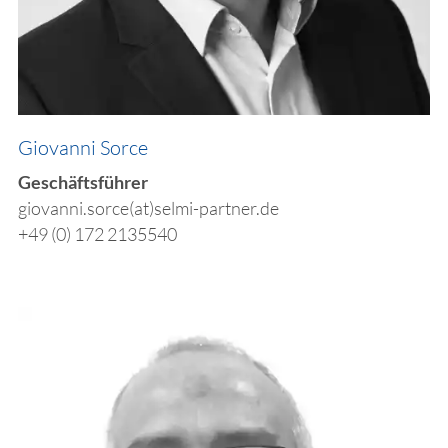
​Giovanni Sorce
​Geschäftsführer
giovanni.sorce(at)selmi-partner.de
+49 (0) 172 2135540