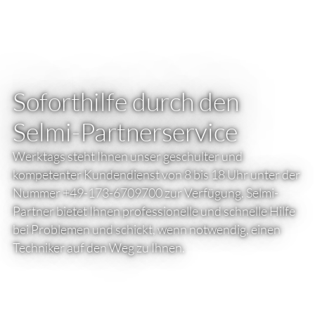
​Soforthilfe durch den
Selmi-Partnerservice
​Werktags steht Ihnen unser geschulter und
kompetenter Kundendienst von 8 bis 18 Uhr unter der
Nummer +49-173-6709700 zur Verfügung. Selmi-
Partner bietet Ihnen professionelle und schnelle Hilfe
bei Problemen und schickt, wenn notwendig, einen
Techniker auf den Weg zu Ihnen.