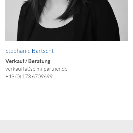
​​Stephanie Bartscht
Verkauf / Beratung
verkauf(at)selmi-partner.de
+49 (0) 173 6709699