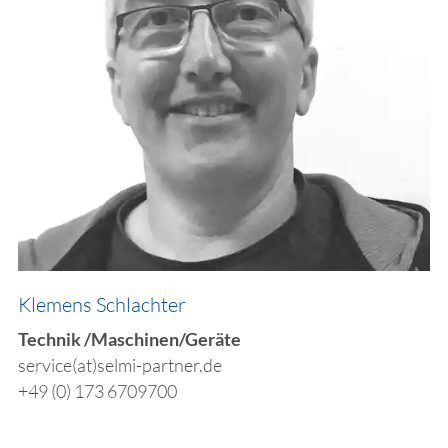
​Klemens Schlachter
Technik /Maschinen/Geräte
service(at)selmi-partner.de
+49 (0) 173 6709700